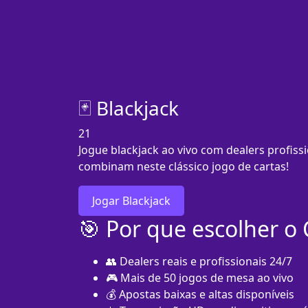
🃏 Blackjack
21
Jogue blackjack ao vivo com dealers profissi
combinam neste clássico jogo de cartas!
Jogar Blackjack
🎯 Por que escolher o
👥 Dealers reais e profissionais 24/7
🎮 Mais de 50 jogos de mesa ao vivo
💰 Apostas baixas e altas disponíveis