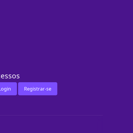
cessos
Login
Registrar-se