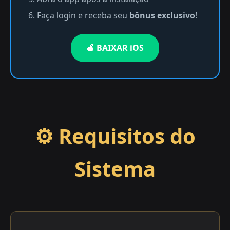
Faça login e receba seu
bônus exclusivo
!
🍎 BAIXAR iOS
⚙️ Requisitos do
Sistema