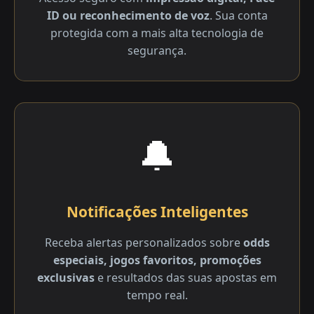
ID ou reconhecimento de voz
. Sua conta
protegida com a mais alta tecnologia de
segurança.
🔔
Notificações Inteligentes
Receba alertas personalizados sobre
odds
especiais, jogos favoritos, promoções
exclusivas
e resultados das suas apostas em
tempo real.