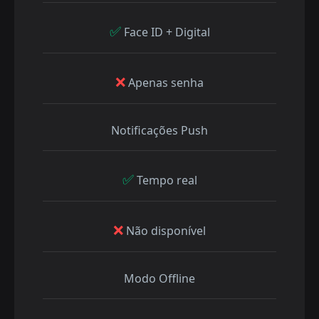
✅
Face ID + Digital
❌
Apenas senha
Notificações Push
✅
Tempo real
❌
Não disponível
Modo Offline