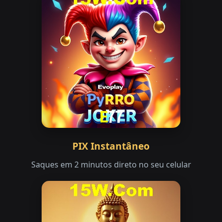
PIX Instantâneo
Saques em 2 minutos direto no seu celular