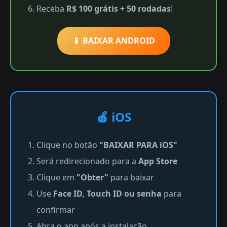
Receba
R$ 100 grátis + 50 rodadas
!
📱 BAIXAR ANDROID
🍎 iOS
Clique no botão
"BAIXAR PARA iOS"
Será redirecionado para a
App Store
Clique em
"Obter"
para baixar
Use
Face ID, Touch ID ou senha
para
confirmar
Abra o app após a instalação