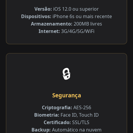
Versão:
iOS 12.0 ou superior
Dispositivos:
iPhone 6s ou mais recente
Armazenamento:
200MB livres
Internet:
3G/4G/5G/WiFi
🔒
Segurança
Criptografia:
AES-256
Biometria:
Face ID, Touch ID
Certificado:
SSL/TLS
Backup:
Automático na nuvem