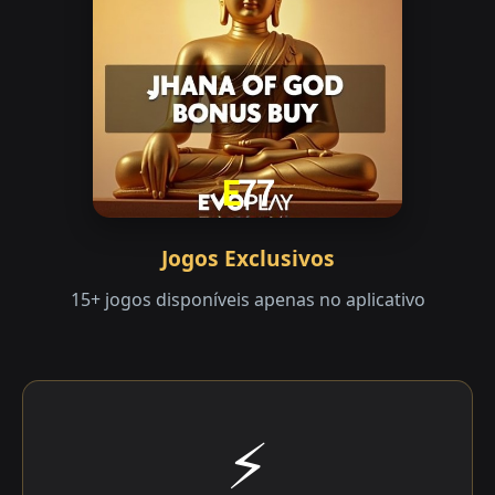
Jogos Exclusivos
15+ jogos disponíveis apenas no aplicativo
⚡