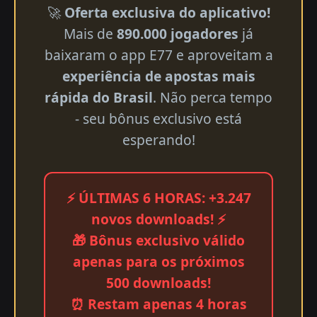
🚀
Oferta exclusiva do aplicativo!
Mais de
890.000 jogadores
já
baixaram o app E77 e aproveitam a
experiência de apostas mais
rápida do Brasil
. Não perca tempo
- seu bônus exclusivo está
esperando!
⚡ ÚLTIMAS 6 HORAS: +3.247
novos downloads! ⚡
🎁 Bônus exclusivo válido
apenas para os próximos
500 downloads!
⏰ Restam apenas 4 horas