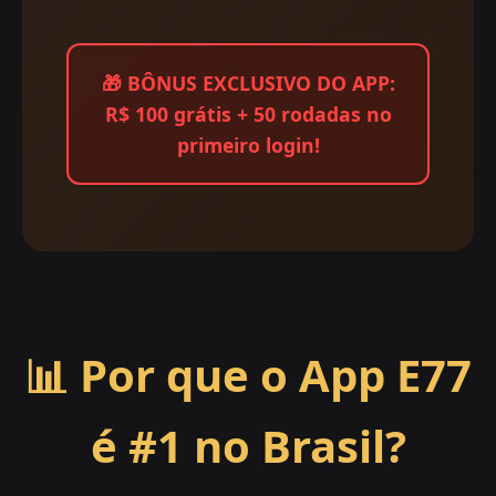
🎁
BÔNUS EXCLUSIVO DO APP:
R$ 100 grátis + 50 rodadas no
primeiro login!
📊 Por que o App E77
é #1 no Brasil?