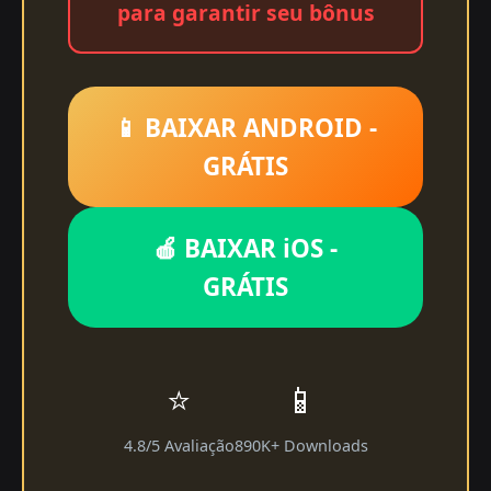
para garantir seu bônus
📱 BAIXAR ANDROID -
GRÁTIS
🍎 BAIXAR iOS -
GRÁTIS
⭐
📱
4.8/5 Avaliação
890K+ Downloads