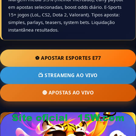
em apostas selecionadas, boost odds diário. E-Sports
15+ jogos (LoL, CS2, Dota 2, Valorant). Tipos aposta:
simples, parlays, teasers, system bets. Liquidação
instantânea resultados.
⚽ APOSTAR ESPORTES E77
📺 STREAMING AO VIVO
🔴 APOSTAS AO VIVO