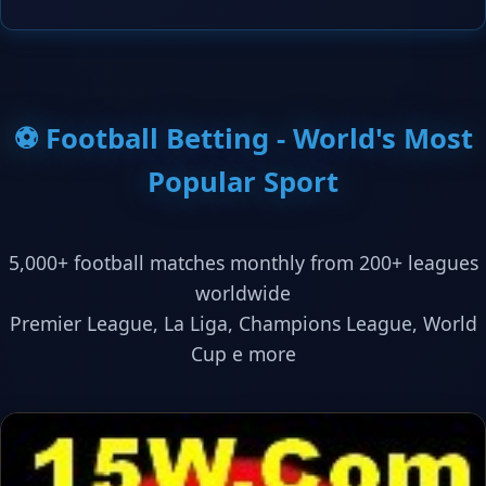
⚽ Football Betting - World's Most
Popular Sport
5,000+ football matches monthly from 200+ leagues
worldwide
Premier League, La Liga, Champions League, World
Cup e more