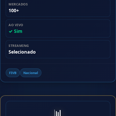
MERCADOS
100+
AO VIVO
✓ Sim
STREAMING
Selecionado
FIVB
Nacional
📊