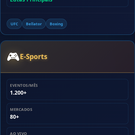
UFC
Bellator
Boxing
🎮
E-Sports
EVENTOS/MÊS
1.200+
MERCADOS
80+
AO VIVO