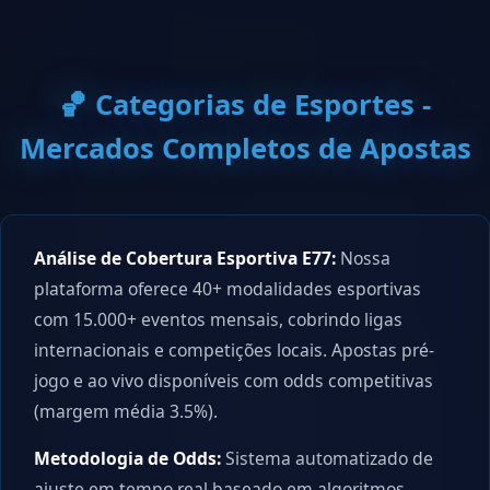
🏀 Categorias de Esportes -
Mercados Completos de Apostas
Análise de Cobertura Esportiva E77:
Nossa
plataforma oferece 40+ modalidades esportivas
com 15.000+ eventos mensais, cobrindo ligas
internacionais e competições locais. Apostas pré-
jogo e ao vivo disponíveis com odds competitivas
(margem média 3.5%).
Metodologia de Odds:
Sistema automatizado de
ajuste em tempo real baseado em algoritmos