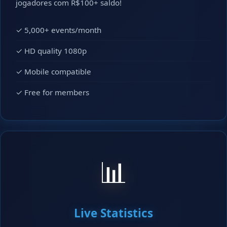
jogadores com R$100+ saldo!
✓ 5,000+ events/month
✓ HD quality 1080p
✓ Mobile compatible
✓ Free for members
📊
Live Statistics