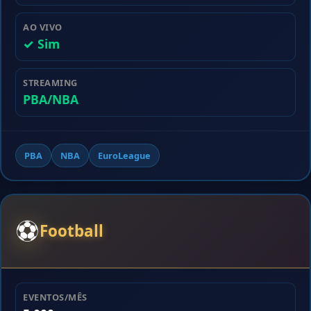
AO VIVO
✓ Sim
STREAMING
PBA/NBA
PBA
NBA
EuroLeague
⚽
Football
EVENTOS/MÊS