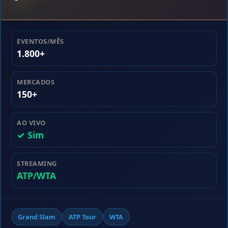
EVENTOS/MÊS
1.800+
MERCADOS
150+
AO VIVO
✓ Sim
STREAMING
ATP/WTA
Grand Slam
ATP Tour
WTA