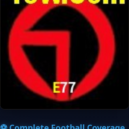
⚽ Complete Football Coverage