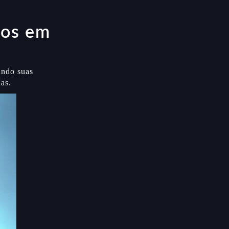
tos em
indo suas
das.