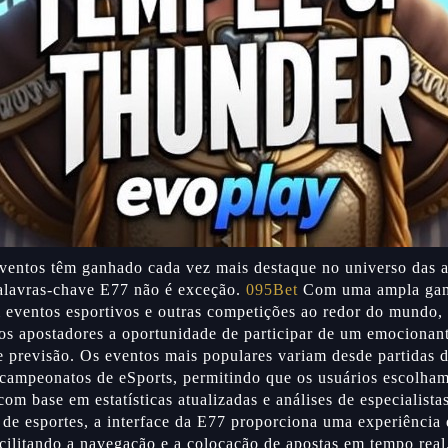
ventos têm ganhado cada vez mais destaque no universo das a
palavras-chave E77 não é exceção.
095Bet
Com uma ampla gam
eventos esportivos e outras competições ao redor do mundo, 
os apostadores a oportunidade de participar de um emocionan
 e previsão. Os eventos mais populares variam desde partidas d
 campeonatos de eSports, permitindo que os usuários escolham
com base em estatísticas atualizadas e análises de especialist
 de esportes, a interface da E77 proporciona uma experiência 
facilitando a navegação e a colocação de apostas em tempo real.