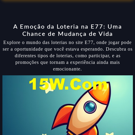
A Emoção da Loteria na E77: Uma
Chance de Mudança de Vida
Explore o mundo das loterias no site E77, onde jogar pode
ser a oportunidade que você estava esperando. Descubra os
diferentes tipos de loterias, como participar, e as
promoções que tornam a experiência ainda mais
emocionante.