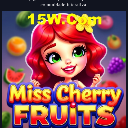
comunidade interativa.